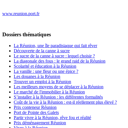
www.reunion.port.fr
Dossiers thématiques
La Réunion, une île paradisiaque qui fait rêver
Découverte de la canne à sucre
Le sucre de la canne à sucre : lequel choisir ?
La diagonale des fous : le grand raid de la Réunion
Scolarité et éducation à la Réunion
La vanille : une fleur ou une épice ?
Les douanes à la Réunion
Trouver un emploi à la Réunion
Les meilleurs moyens de se déplacer à la Réunion
Le marché de l'immobilier à la Réunion
S’installer à la Réunion : les différentes formalités
Coût de la vie à la Réunion : est-il réellement plus élevé ?
Prix conteneur Réunion
Port de Pointe des Galets
Partir vivre à la Réunion, rêve fou et réalité
Prix déménagement Réunion
Vivre à la Réunion